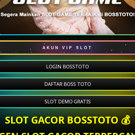
AKUN VIP SLOT
LOGIN BOSSTOTO
DAFTAR BOSS TOTO
SLOT DEMO GRATIS
SLOT GACOR BOSSTOTO 💰